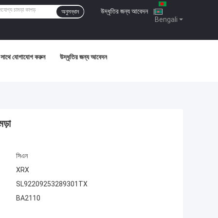
উদ্ধৃতির জন্য আবেদন
|
অনুসন্ধান
Bengali
সাথে যোগাযোগ করুন
উদ্ধৃতির জন্য আবেদন
মড়া
সিএন
XRX
SL92209253289301TX
BA2110