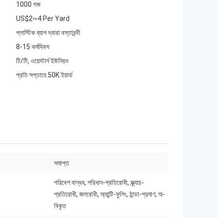
1000 গজ
US$2~4 Per Yard
প্লাস্টিক ব্যাগ দ্বারা বস্তাবন্দী
8-15 কর্মদিবস
টি/টি, ওয়েস্টার্ন ইউনিয়ন
প্রতি সপ্তাহে 50K ইয়ার্ড
সমাপ্ত
পরিবেশ বান্ধব, পরিধান-প্রতিরোধী, স্ক্র্যাচ-
প্রতিরোধী, জলরোধী, অ্যান্টি-ফুলিং, ঠান্ডা-প্রমাণ, অ-
বিকৃত