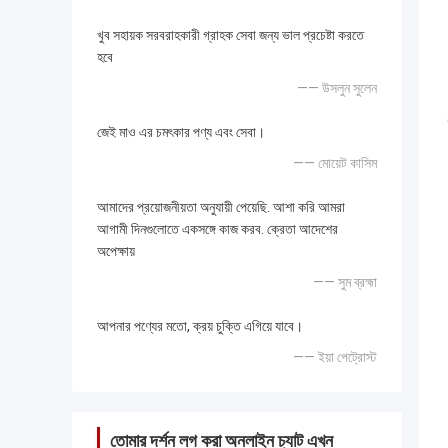
খুব সহায়ক সরবরাহকারী গ্রাহক সেবা জন্য ভাল প্রচেষ্টা করতে
হবে
—— উসলুন সুলেন
জেই মাও এর চমৎকার পণ্য এবং সেবা।
—— মোয়েট কাসিম
আমাদের প্রয়োজনীয়তা অনুযায়ী পেয়েছি. আশা করি আমরা
আগামী দিনগুলোতে একসঙ্গে কাজ করব. ক্রেতা আদেশের
অপেক্ষায়
—— সুম ব্রহ্মা
আপনার পণ্যের মতো, ক্রয় চুক্তি এগিয়ে যাবে।
—— ইয়া পেট্রোস্ট
তোমার দর্শন লগ করা অনলাইন চ্যাট এখন