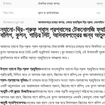
উপাদান:
টেকনিক চামড়া কাপড়
প্রস্থ:
পিছন দিক:
ব্রাশ বা কাস্টমাইজড
বেধ:
বিশেষভাবে তুলে ধরা:
আসবাবপত্র চামড়া কাপড়
,
লেদার ফ্যাব্রিক থ্রি প্রুফ
,
বেডসাইড ব
ন্যানো-থ্রি-প্রুফ শ্বাস প্রশ্বাসের টেকনোলজি ফ্যাব
বালিশ, কুশন, গাড়ির সিট, আসবাবপত্রের জন্য অতুলন
আমাদের ন্যানো থ্রি-প্রুফ শ্বাস প্রশ্বাসের টেকনোলজি কাপড়ের চামড়ার সাথে বিলাসিতা এবং
কুশন আসবাবের জন্য তৈরি একটি অ্যান্টগার্ড সমাধান।খুব সাবধানে তৈরি, এই উপাদানটি সুরক্ষ
নান্দনিকতার সাথে কাটিয়া প্রান্ত প্রযুক্তিকে সামঞ্জস্য করে।
উন্নত ন্যানো থ্রি-প্রুফ প্রযুক্তিঃ
আমাদের অত্যাধুনিক ন্যানো-থ্রি-প্রুফ প্রযুক্তির সাহায্
প্রতিরোধী, নিশ্চিত করে যে আপনার নরম ব্যাগ, বিছানার পাশে বালিশ,এবং কুশন আসবাবপত্র দৈনন্
শ্বাস-প্রশ্বাসের সুবিধাঃ
এই চামড়ার মধ্যে নিখুঁতভাবে সংহত শ্বাস-প্রশ্বাসের প্রযুক্তির
একটি আনন্দদায়ক এবং আরামদায়ক অভিজ্ঞতা প্রদান, বিছানার পাশে বালিশ, এবং কুশন আসবা
অ্যান্টি-পেট স্ক্র্যাচ ডিজাইনঃ
আত্মবিশ্বাসের সাথে পোষা প্রাণী-বন্ধুত্বপূর্ণ পরিবেশের চ্যালেঞ্
আপনার নরম ব্যাগ, বিছানার পাশে বালিশ,এবং কুশন আসবাবপত্র এমনকি খেলাধুলা পোষা প্রাণী ক
বহুমুখী অ্যাপ্লিকেশনঃ
চমত্কার নরম ব্যাগ থেকে শুরু করে বিলাসবহুল বিছানার পাশে বালিশ এবং