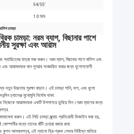
54/55'
1.0 মিমি
ালিশ চামড়া
্রিক চামড়া: নরম ব্যাগ, বিছানার পাশে
ীয় সুরক্ষা এবং আরাম
 স্থায়িত্বের যাত্রা শুরু করুন। নরম ব্যাগ, বিছানার পাশে বালিশ এবং
া এবং আরামদায়ক মান পুনরায় সংজ্ঞায়িত করার জন্য যুগোপযোগী
যে নতুন উচ্চতায় সুরক্ষা বাড়ান। এই চামড়া পানি, দাগ, এবং ধুলো
দিন চ্যালেঞ্জ মুখোমুখি নির্দোষ থাকা.
 সাথে নিজেকে আরামদায়ক একটি উপসাগরে ডুবিয়ে দিন।নরম ব্যাগের জন্য
বপত্র.
জ মোকাবেলা করুন। এই লিচি চামড়া স্ক্র্যাচ প্রতিরোধী ডিজাইন করা হয়,
োম্পানীর মধ্যে তাদের খাঁটি চেহারা বজায় রাখা.
 কুশন আসবাবপত্র, এই ন্যানো থ্রি-প্রুফ লেদার নির্বিঘ্নে মানিয়ে