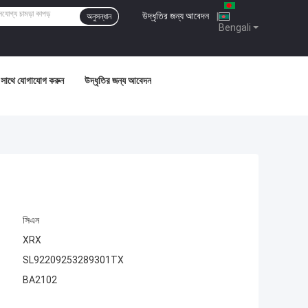
উদ্ধৃতির জন্য আবেদন
|
অনুসন্ধান
Bengali
সাথে যোগাযোগ করুন
উদ্ধৃতির জন্য আবেদন
সিএন
XRX
SL92209253289301TX
BA2102