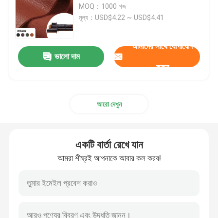
MOQ：1000 গজ
মূল্য：USD$4.22 ~ USD$4.41
প্যাকেজিং চামড়া
আমাদের সাথে যোগাযোগ
সিলিকন চামড়া কাপড়
ভালো দাম
করুন
চামড়া কাপড়
আরো দেখুন
একটি বার্তা রেখে যান
আমরা শীঘ্রই আপনাকে আবার কল করব!