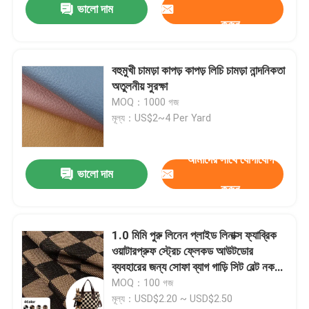
ভালো দাম
করুন
বহুমুখী চামড়া কাপড় কাপড় লিচি চামড়া নান্দনিকতা
অতুলনীয় সুরক্ষা
MOQ：1000 গজ
মূল্য：US$2~4 Per Yard
আমাদের সাথে যোগাযোগ
ভালো দাম
করুন
1.0 মিমি পুরু লিনেন প্লাইড লিনাক্স ফ্যাব্রিক
ওয়াটারপ্রুফ স্ট্রেচ ফ্লেকড আউটডোর
ব্যবহারের জন্য সোফা ব্যাগ গাড়ি সিট বেল্ট নকল
চামড়া বোনা ব্যাকপ্যাক
MOQ：100 গজ
মূল্য：USD$2.20 ~ USD$2.50