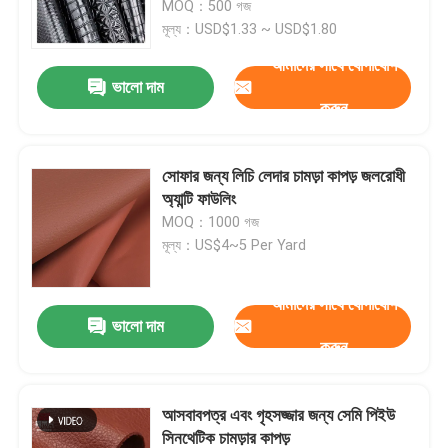
MOQ：500 গজ
মূল্য：USD$1.33 ~ USD$1.80
কারখানা ভ্রমণ
আমাদের সাথে যোগাযোগ
ভালো দাম
করুন
মান নিয়ন্ত্রণ
সোফার জন্য লিচি লেদার চামড়া কাপড় জলরোধী
আমাদের সাথে যোগাযোগ করুন
অ্যান্টি ফাউলিং
MOQ：1000 গজ
মূল্য：US$4~5 Per Yard
উদ্ধৃতির জন্য আবেদন
আমাদের সাথে যোগাযোগ
পিভিসি ফ্যাক্স লেদার
ভালো দাম
করুন
পিইউ ফাক্স লেদার
আসবাবপত্র এবং গৃহসজ্জার জন্য সেমি পিইউ
মাইক্রোফাইবার চামড়া উপাদান
সিনথেটিক চামড়ার কাপড়