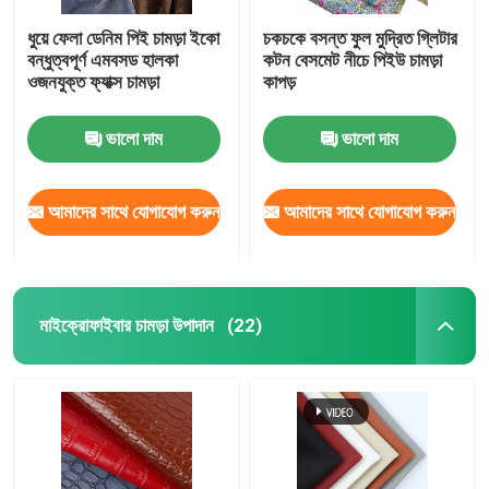
ধুয়ে ফেলা ডেনিম পিই চামড়া ইকো
চকচকে বসন্ত ফুল মুদ্রিত গ্লিটার
বন্ধুত্বপূর্ণ এমবসড হালকা
কটন বেসমেট নীচে পিইউ চামড়া
ওজনযুক্ত ফ্যাক্স চামড়া
কাপড়
ভালো দাম
ভালো দাম
আমাদের সাথে যোগাযোগ করুন
আমাদের সাথে যোগাযোগ করুন
মাইক্রোফাইবার চামড়া উপাদান
(22)