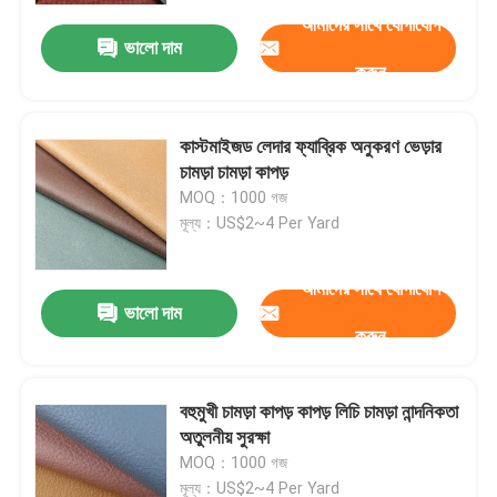
আমাদের সাথে যোগাযোগ
ভালো দাম
করুন
কাস্টমাইজড লেদার ফ্যাব্রিক অনুকরণ ভেড়ার
চামড়া চামড়া কাপড়
MOQ：1000 গজ
মূল্য：US$2~4 Per Yard
আমাদের সাথে যোগাযোগ
ভালো দাম
করুন
বাড়ি
বহুমুখী চামড়া কাপড় কাপড় লিচি চামড়া নান্দনিকতা
পণ্য
অতুলনীয় সুরক্ষা
MOQ：1000 গজ
আমাদের সম্পর্কে
মূল্য：US$2~4 Per Yard