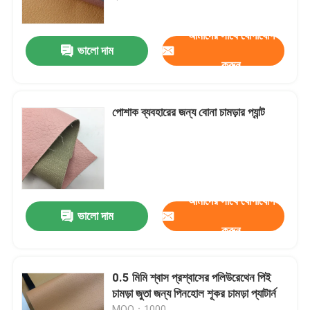
আমাদের সাথে যোগাযোগ
কারখানা ভ্রমণ
ভালো দাম
করুন
মান নিয়ন্ত্রণ
পোশাক ব্যবহারের জন্য বোনা চামড়ার প্যান্ট
আমাদের সাথে যোগাযোগ করুন
উদ্ধৃতির জন্য আবেদন
আমাদের সাথে যোগাযোগ
পিভিসি ফ্যাক্স লেদার
ভালো দাম
করুন
পিইউ ফাক্স লেদার
0.5 মিমি শ্বাস প্রশ্বাসের পলিউরেথেন পিই
চামড়া জুতা জন্য পিনহোল শূকর চামড়া প্যাটার্ন
মাইক্রোফাইবার চামড়া উপাদান
MOQ：1000