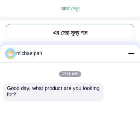
আরো দেখুন
এর সেরা মূল্য পান
শ্বাস প্রশ্বাসের কাপড়ের জুতা চামড়া
michaelpan
অ্যান্টিব্যাকটেরিয়াল স্ট্রেচ মাইক্রোফাইবার
সুয়েড চামড়া
7:31 AM
Good day, what product are you looking 
for?
চালিয়ে
প্রস্তাবিত পণ্য