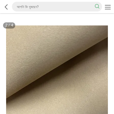
2
/
4