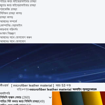
গাড়ির জন্য মাইক্রোফাইবার চামড়া
জুতার জন্য মাইক্রোফাইবার চামড়া
প্যাকেজিং চামড়া
সিলিকন চামড়া কাপড়
চামড়া কাপড়
আমাদের সম্পর্কে
কোম্পানির প্রোফাইল
কারখানা পরিদর্শন
গুণমান নিয়ন্ত্রণ
আমাদের সাথে যোগাযোগ করুন
আমাদের সাথে যোগাযোগ
কীওয়ার্ড [ microfiber leather material ] ম্যাচ 53 পণ্য
বাড়ি
>
পণ্য
>
microfiber leather material অনলাইন প্রস্তুতকারক
ক্যাটাগরি
পিভিসি ফ্যাক্স লেদার
(260)
গাড়ির সিট কভার জন্য পিভিসি চামড়া
(49)