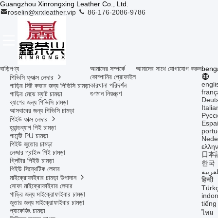
Guangzhou Xinrongxing Leather Co., Ltd.
roselin@xrxleather.vip
86-176-2086-9786
বাড়ি
পণ্য
আমাদের সম্পর্কে
আমাদের সাথে যোগাযোগ করুন
benga
কোম্পানির প্রোফাইল
পিভিসি ফ্যাক্স লেদার
engli
কারখানা পরিদর্শন
গাড়ির সিট কভার জন্য পিভিসি চামড়া
franç
গুণমান নিয়ন্ত্রণ
গাড়ির মেঝে ম্যাট চামড়া
Deut
ব্যাগের জন্য পিভিসি চামড়া
Itali
আসবাবের জন্য পিভিসি চামড়া
Русс
পিইউ ফাক্স লেদার
Espa
হ্যান্ডব্যাগ পিই চামড়া
port
গার্মেন্ট PU চামড়া
Nede
পিইউ জুতোর চামড়া
ελλην
লেজার গ্রাইভ পিই চামড়া
日本
গ্লিটার পিইউ চামড়া
한국
পিইউ সিন্থেটিক লেদার
لعربية
মাইক্রোফাইবার চামড়া উপাদান
हिन्दी
সোফা মাইক্রোফাইবার লেদার
Türk
গাড়ির জন্য মাইক্রোফাইবার চামড়া
indon
জুতার জন্য মাইক্রোফাইবার চামড়া
tiếng
প্যাকেজিং চামড়া
ไทย