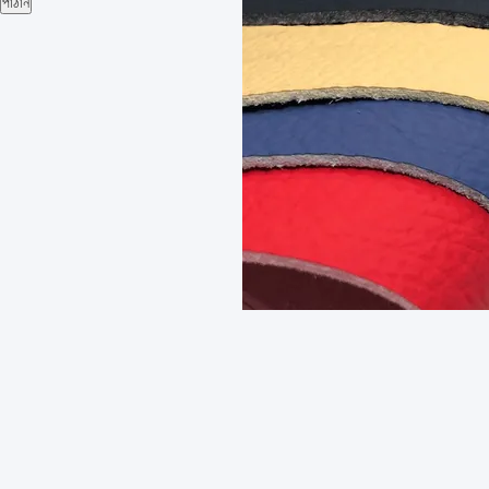
পাঠান
লিচি প্যাটার্ন মাইক্রোফাইবার চামড়া জন্য গাড়ী সীট
সেরা দাম পান