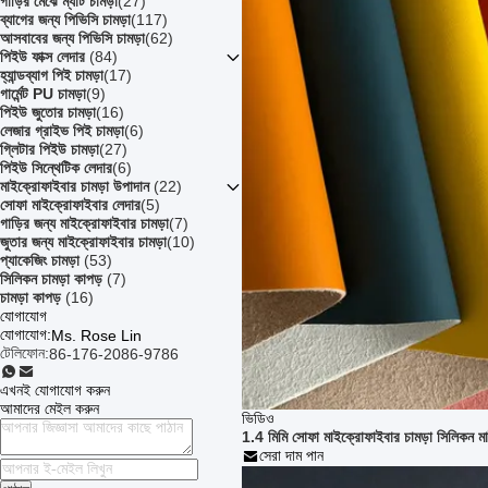
গাড়ির মেঝে ম্যাট চামড়া
(27)
ব্যাগের জন্য পিভিসি চামড়া
(117)
আসবাবের জন্য পিভিসি চামড়া
(62)
পিইউ ফাক্স লেদার
(84)
হ্যান্ডব্যাগ পিই চামড়া
(17)
গার্মেন্ট PU চামড়া
(9)
পিইউ জুতোর চামড়া
(16)
লেজার গ্রাইভ পিই চামড়া
(6)
গ্লিটার পিইউ চামড়া
(27)
পিইউ সিন্থেটিক লেদার
(6)
মাইক্রোফাইবার চামড়া উপাদান
(22)
সোফা মাইক্রোফাইবার লেদার
(5)
গাড়ির জন্য মাইক্রোফাইবার চামড়া
(7)
জুতার জন্য মাইক্রোফাইবার চামড়া
(10)
প্যাকেজিং চামড়া
(53)
সিলিকন চামড়া কাপড়
(7)
চামড়া কাপড়
(16)
যোগাযোগ
যোগাযোগ:
Ms. Rose Lin
টেলিফোন:
86-176-2086-9786
এখনই যোগাযোগ করুন
আমাদের মেইল ​​করুন
ভিডিও
1.4 মিমি সোফা মাইক্রোফাইবার চামড়া সিলিকন ম
সেরা দাম পান