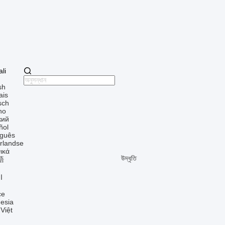
li
sh
ais
sch
ano
кий
ñol
uguês
rlandse
ικά
উদ্ধৃতি
語
ا
çe
esia
 Việt