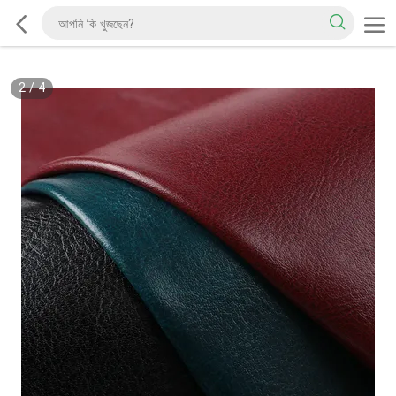
2
/
4