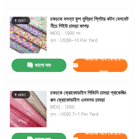
চকচকে বসন্ত ফুল মুদ্রিত গ্লিটার কটন বেসমেট
নীচে পিইউ চামড়া কাপড়
MOQ：1000 গজ
মূল্য：US$8~10 Per Yard
আমাদের সাথে যোগাযোগ
ভালো দাম
করুন
চকচকে ক্রোকোডাইল পিভিসি চামড়া প্যাকেজিং
বাড়ি
বক্স ক্রোকোডাইল এমবসড চামড়া
MOQ：1000
মূল্য：US$0.7~1 Per Yard
পণ্য
আমাদের সাথে যোগাযোগ
আমাদের সম্পর্কে