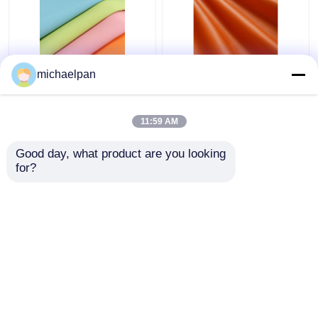
নরম সিলিকন চামড়া ফ্যাব্রিক
লিচি গ্রান সিলিকন ফেক্স লেদার
michaelpan
দ্রাবক মুক্ত স্ক্র্যাচ প্রতিরোধী
ফর মেম্বার সোফা কাস্টমাইজড
চামড়া কাস্টমাইজড
11:59 AM
ভালো দাম
ভালো দাম
Good day, what product are you looking 
for?
আমাদের সাথে যোগাযোগ করুন
আমাদের সাথে যোগাযোগ করুন
আরো দেখুন
বাড়ি
আমাদের সম্পর্কে
আমাদের সাথে যোগাযোগ করুন
Desktop Site
সাইট ম্যাপ
গোপনীয়তা নীতি