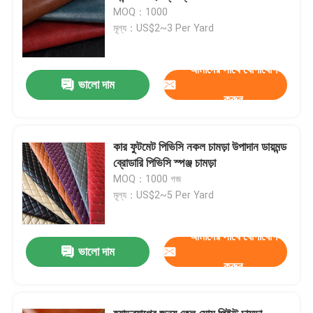
MOQ：1000
মূল্য：US$2~3 Per Yard
আমাদের সাথে যোগাযোগ
ভালো দাম
করুন
কার ফুটমেট পিভিসি নকল চামড়া উপাদান ডায়মন্ড
ব্রোডারি পিভিসি স্পঞ্জ চামড়া
MOQ：1000 গজ
মূল্য：US$2~5 Per Yard
আমাদের সাথে যোগাযোগ
ভালো দাম
করুন