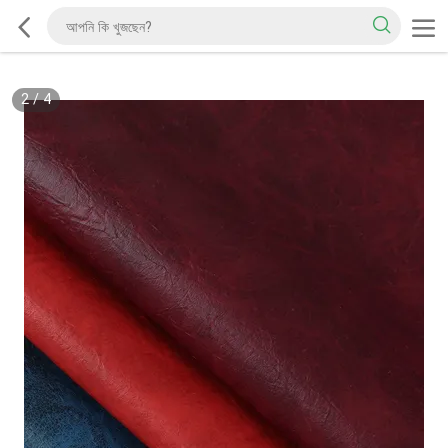
2
/
4