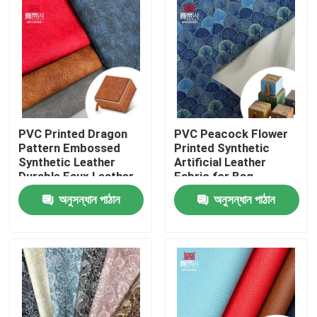
PVC Printed Dragon
PVC Peacock Flower
Pattern Embossed
Printed Synthetic
Synthetic Leather
Artificial Leather
Durable Faux Leather
Fabric for Bag
Fabric for Notebook
Packaging Notebook
অনুসন্ধান পাঠান
অনুসন্ধান পাঠান
Table Mat Phone
Phone Shell & Sofa
Upholstery Lining
Use
বাড়ি
পণ্য
আমাদের সম্পর্কে