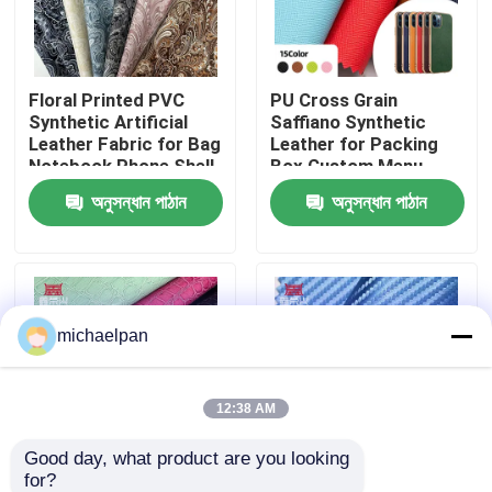
কারখানা ভ্রমণ
Floral Printed PVC
PU Cross Grain
Synthetic Artificial
Saffiano Synthetic
মান নিয়ন্ত্রণ
Leather Fabric for Bag
Leather for Packing
Notebook Phone Shell
Box Custom Menu
Sofa Craft Use Floral
Covers Phone case
অনুসন্ধান পাঠান
অনুসন্ধান পাঠান
আমাদের সাথে যোগাযোগ করুন
Printed Faux Leather
Lining Faux Leather
Materials
উদ্ধৃতির জন্য আবেদন
michaelpan
পিভিসি ফ্যাক্স লেদার
পিইউ ফাক্স লেদার
12:38 AM
Good day, what product are you looking 
মাইক্রোফাইবার চামড়া উপাদান
for?
Hot Sale PVC Shiny
Elastic PU Carbon