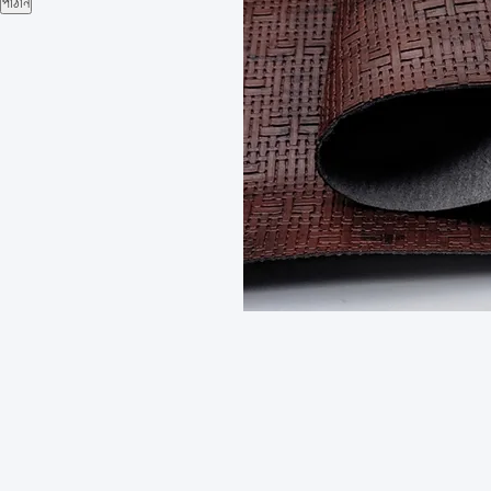
পাঠান
প্রিন্টেড পিভিসি ফ্যাক্স চামড়া ভিনটেজ ওয়েভ প্য
সেরা দাম পান