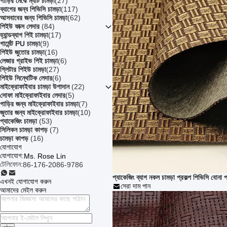
গাড়ির মেঝে ম্যাট চামড়া
(27)
ব্যাগের জন্য পিভিসি চামড়া
(117)
আসবাবের জন্য পিভিসি চামড়া
(62)
পিইউ ফাক্স লেদার
(84)
হ্যান্ডব্যাগ পিই চামড়া
(17)
গার্মেন্ট PU চামড়া
(9)
পিইউ জুতোর চামড়া
(16)
লেজার গ্রাইভ পিই চামড়া
(6)
গ্লিটার পিইউ চামড়া
(27)
পিইউ সিন্থেটিক লেদার
(6)
মাইক্রোফাইবার চামড়া উপাদান
(22)
সোফা মাইক্রোফাইবার লেদার
(5)
গাড়ির জন্য মাইক্রোফাইবার চামড়া
(7)
জুতার জন্য মাইক্রোফাইবার চামড়া
(10)
প্যাকেজিং চামড়া
(53)
সিলিকন চামড়া কাপড়
(7)
চামড়া কাপড়
(16)
যোগাযোগ
যোগাযোগ:
Ms. Rose Lin
টেলিফোন:
86-176-2086-9786
প্যাকেজিং ব্যাগ নকল চামড়া প্রকল্প পিভিসি বোনা প্
এখনই যোগাযোগ করুন
সেরা দাম পান
আমাদের মেইল ​​করুন