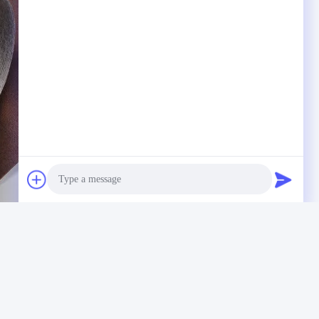
নকল চামড়া রেট্রো তেল ব্রাশ
Photo
Video Call