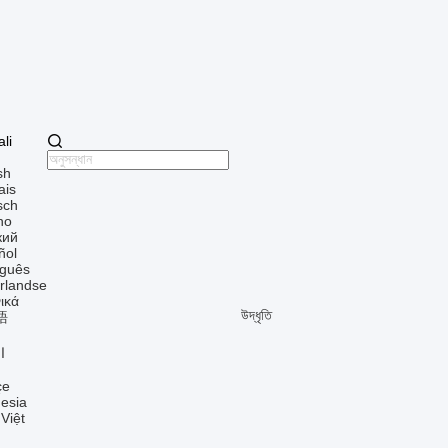
li
sh
ais
sch
ano
кий
ñol
uguês
rlandse
ικά
উদ্ধৃতি
語
ا
çe
esia
 Việt