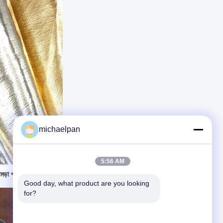
michaelpan
5:56 AM
মড়া প্রকল্প
Good day, what product are you looking 
for?