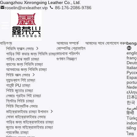
Guangzhou Xinrongxing Leather Co., Ltd.
roselin@xrxleather.vip
86-176-2086-9786
বাড়ি
পণ্য
আমাদের সম্পর্কে
আমাদের সাথে যোগাযোগ করুন
benga
কোম্পানির প্রোফাইল
পিভিসি ফ্যাক্স লেদার
engli
কারখানা পরিদর্শন
গাড়ির সিট কভার জন্য পিভিসি চামড়া
franç
গুণমান নিয়ন্ত্রণ
গাড়ির মেঝে ম্যাট চামড়া
Deut
ব্যাগের জন্য পিভিসি চামড়া
Itali
আসবাবের জন্য পিভিসি চামড়া
Русс
পিইউ ফাক্স লেদার
Espa
হ্যান্ডব্যাগ পিই চামড়া
port
গার্মেন্ট PU চামড়া
Nede
পিইউ জুতোর চামড়া
ελλην
লেজার গ্রাইভ পিই চামড়া
日本
গ্লিটার পিইউ চামড়া
한국
পিইউ সিন্থেটিক লেদার
لعربية
মাইক্রোফাইবার চামড়া উপাদান
हिन्दी
সোফা মাইক্রোফাইবার লেদার
Türk
গাড়ির জন্য মাইক্রোফাইবার চামড়া
indon
জুতার জন্য মাইক্রোফাইবার চামড়া
tiếng
প্যাকেজিং চামড়া
ไทย