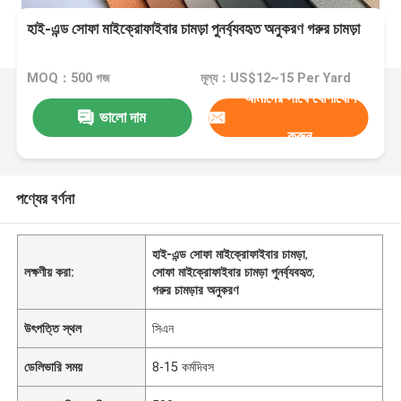
হাই-এন্ড সোফা মাইক্রোফাইবার চামড়া পুনর্ব্যবহৃত অনুকরণ গরুর চামড়া
MOQ：500 গজ
মূল্য：US$12~15 Per Yard
আমাদের সাথে যোগাযোগ
ভালো দাম
করুন
পণ্যের বর্ণনা
হাই-এন্ড সোফা মাইক্রোফাইবার চামড়া
,
লক্ষণীয় করা:
সোফা মাইক্রোফাইবার চামড়া পুনর্ব্যবহৃত
,
গরুর চামড়ার অনুকরণ
উৎপত্তি স্থল
সিএন
ডেলিভারি সময়
8-15 কর্মদিবস