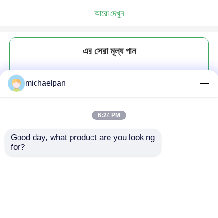
আরো দেখুন
এর সেরা মূল্য পান
হাই-এন্ড সোফা মাইক্রোফাইবার চামড়া
michaelpan
পুনর্ব্যবহৃত অনুকরণ গরুর চামড়া
6:24 PM
Good day, what product are you looking 
for?
চালিয়ে
প্রস্তাবিত পণ্য