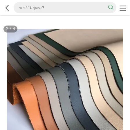
2
/
4