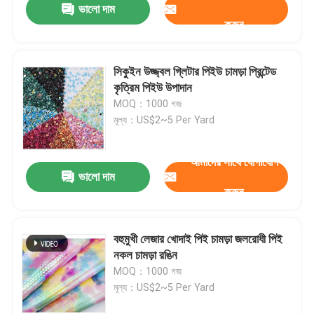
ভালো দাম
করুন
সিকুইন উজ্জ্বল গ্লিটার পিইউ চামড়া প্রিন্টেড
কৃত্রিম পিইউ উপাদান
MOQ：1000 গজ
মূল্য：US$2~5 Per Yard
আমাদের সাথে যোগাযোগ
ভালো দাম
করুন
বহুমুখী লেজার খোদাই পিই চামড়া জলরোধী পিই
নকল চামড়া রঙিন
MOQ：1000 গজ
মূল্য：US$2~5 Per Yard