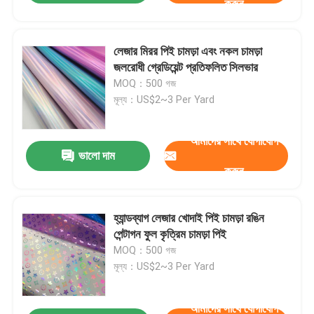
করুন
লেজার মিরর পিই চামড়া এবং নকল চামড়া
জলরোধী গ্রেডিয়েন্ট প্রতিফলিত সিলভার
MOQ：500 গজ
মূল্য：US$2~3 Per Yard
আমাদের সাথে যোগাযোগ
ভালো দাম
করুন
হ্যান্ডব্যাগ লেজার খোদাই পিই চামড়া রঙিন
পেন্টাগন ফুল কৃত্রিম চামড়া পিই
MOQ：500 গজ
মূল্য：US$2~3 Per Yard
আমাদের সাথে যোগাযোগ