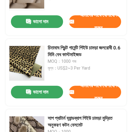
আমাদের সাথে যোগাযোগ
কারখানা ভ্রমণ
ভালো দাম
করুন
মান নিয়ন্ত্রণ
চিতাবাঘ প্রিন্ট গার্মেন্ট পিইউ চামড়া জলরোধী 0.6
আমাদের সাথে যোগাযোগ করুন
মিমি বেধ কাস্টমাইজড
MOQ：1000 গজ
মূল্য：US$2~3 Per Yard
উদ্ধৃতির জন্য আবেদন
আমাদের সাথে যোগাযোগ
পিভিসি ফ্যাক্স লেদার
ভালো দাম
করুন
পিইউ ফাক্স লেদার
সাপ প্যাটার্ন হ্যান্ডব্যাগ পিইউ চামড়া মুদ্রিত
অনুকরণ কটন বেসমেট
মাইক্রোফাইবার চামড়া উপাদান
MOQ：1000