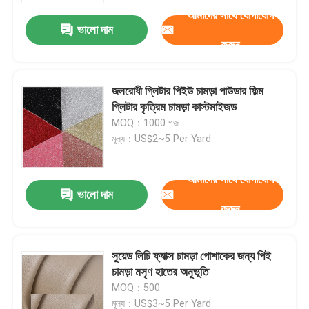
আমাদের সাথে যোগাযোগ
ভালো দাম
করুন
জলরোধী গ্লিটার পিইউ চামড়া পাউডার ফিল্ম
গ্লিটার কৃত্রিম চামড়া কাস্টমাইজড
MOQ：1000 গজ
মূল্য：US$2~5 Per Yard
আমাদের সাথে যোগাযোগ
ভালো দাম
করুন
বাড়ি
সুয়েড লিচি ফ্যাক্স চামড়া পোশাকের জন্য পিই
পণ্য
চামড়া মসৃণ হাতের অনুভূতি
MOQ：500
আমাদের সম্পর্কে
মূল্য：US$3~5 Per Yard