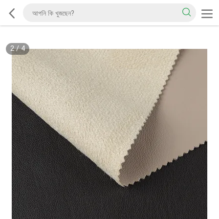
2
/
4