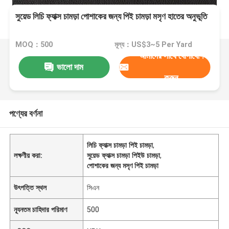
সুয়েড লিচি ফ্যাক্স চামড়া পোশাকের জন্য পিই চামড়া মসৃণ হাতের অনুভূতি
MOQ：500
মূল্য：US$3~5 Per Yard
আমাদের সাথে যোগাযোগ
ভালো দাম
করুন
পণ্যের বর্ণনা
লিচি ফ্যাক্স চামড়া পিই চামড়া
,
লক্ষণীয় করা:
সুয়েড ফ্যাক্স চামড়া পিইউ চামড়া
,
পোশাকের জন্য মসৃণ পিই চামড়া
উৎপত্তি স্থল
সিএন
ন্যূনতম চাহিদার পরিমাণ
500