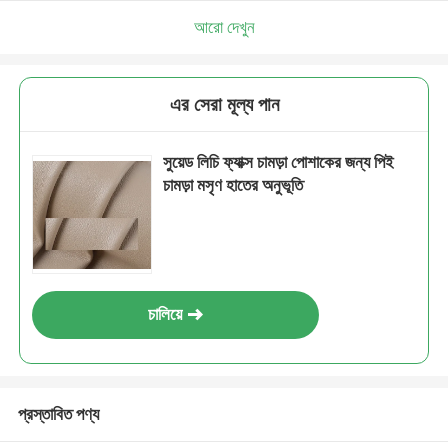
আরো দেখুন
এর সেরা মূল্য পান
সুয়েড লিচি ফ্যাক্স চামড়া পোশাকের জন্য পিই
চামড়া মসৃণ হাতের অনুভূতি
চালিয়ে
প্রস্তাবিত পণ্য