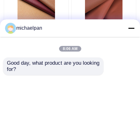
লিচি লেদার ফ্যাব্রিক 1.2 মিমি
সোফার জন্য লিচি লেদার চামড়া
michaelpan
শ্বাস প্রশ্বাসের চামড়া ফ্যাব্রিক
কাপড় জলরোধী অ্যান্টি ফাউলিং
সোফা / কুশন জন্য
8:06 AM
ভালো দাম
ভালো দাম
Good day, what product are you looking 
for?
আমাদের সাথে যোগাযোগ করুন
আমাদের সাথে যোগাযোগ করুন
আরো দেখুন
বাড়ি
আমাদের সম্পর্কে
আমাদের সাথে যোগাযোগ করুন
Desktop Site
সাইট ম্যাপ
গোপনীয়তা নীতি