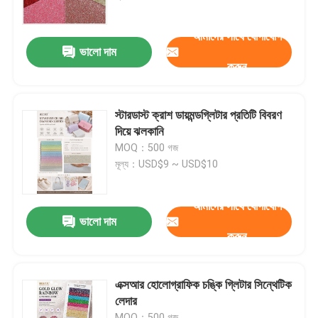
আমাদের সাথে যোগাযোগ
কারখানা ভ্রমণ
ভালো দাম
করুন
মান নিয়ন্ত্রণ
স্টারডাস্ট ক্রাশ ডায়মন্ডগ্লিটার প্রতিটি বিবরণ
আমাদের সাথে যোগাযোগ করুন
দিয়ে ঝলকানি
MOQ：500 গজ
মূল্য：USD$9 ~ USD$10
উদ্ধৃতির জন্য আবেদন
আমাদের সাথে যোগাযোগ
পিভিসি ফ্যাক্স লেদার
ভালো দাম
করুন
পিইউ ফাক্স লেদার
এক্সআর হোলোগ্রাফিক চঙ্কি গ্লিটার সিন্থেটিক
লেদার
মাইক্রোফাইবার চামড়া উপাদান
MOQ：500 গজ