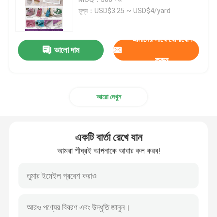
মূল্য：USD$3.25 ~ USD$4/yard
প্যাকেজিং চামড়া
আমাদের সাথে যোগাযোগ
ভালো দাম
সিলিকন চামড়া কাপড়
করুন
চামড়া কাপড়
আরো দেখুন
একটি বার্তা রেখে যান
আমরা শীঘ্রই আপনাকে আবার কল করব!