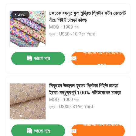
চকচকে বসন্ত ফুল মুদ্রিত গ্লিটার কটন বেসমেট
নীচে পিইউ চামড়া কাপড়
MOQ：1000 গজ
মূল্য：US$8~10 Per Yard
আমাদের সাথে যোগাযোগ
ভালো দাম
করুন
সিকুয়েন উজ্জ্বল ফুলের গ্লিটার পিইউ চামড়া
ইকো-বন্ধুত্বপূর্ণ 100% পলিউরেথেন চামড়া
MOQ：1000 গজ
মূল্য：US$5~8 Per Yard
আমাদের সাথে যোগাযোগ
ভালো দাম