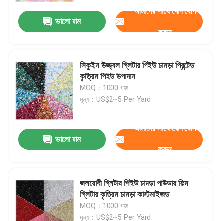
আমাদের সাথে যোগাযোগ
ভালো দাম
করুন
সিকুইন উজ্জ্বল গ্লিটার পিইউ চামড়া প্রিন্টেড
কৃত্রিম পিইউ উপাদান
MOQ：1000 গজ
মূল্য：US$2~5 Per Yard
আমাদের সাথে যোগাযোগ
ভালো দাম
করুন
বাড়ি
জলরোধী গ্লিটার পিইউ চামড়া পাউডার ফিল্ম
পণ্য
গ্লিটার কৃত্রিম চামড়া কাস্টমাইজড
MOQ：1000 গজ
আমাদের সম্পর্কে
মূল্য：US$2~5 Per Yard