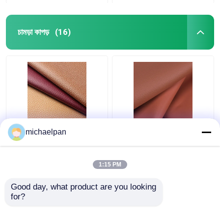
চামড়া কাপড়
(16)
লিচি লেদার ফ্যাব্রিক 1.2 মিমি
সোফার জন্য লিচি লেদার চামড়া
michaelpan
শ্বাস প্রশ্বাসের চামড়া ফ্যাব্রিক
কাপড় জলরোধী অ্যান্টি ফাউলিং
সোফা / কুশন জন্য
1:15 PM
ভালো দাম
ভালো দাম
Good day, what product are you looking 
for?
আমাদের সাথে যোগাযোগ করুন
আমাদের সাথে যোগাযোগ করুন