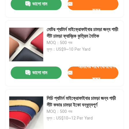
ভালো দাম
করুন
মোটর প্যাটার্ন মাইক্রোফাইবার চামড়া জন্য গাড়ী
সীট চামড়া ফ্যাব্রিক কৃত্রিম নৈতিক
MOQ：500 গজ
মূল্য：US$9~10 Per Yard
আমাদের সাথে যোগাযোগ
ভালো দাম
করুন
লিচি প্যাটার্ন মাইক্রোফাইবার চামড়া জন্য গাড়ী
সীট কভার চামড়া ইকো বন্ধুত্বপূর্ণ
MOQ：500 গজ
মূল্য：US$10~12 Per Yard