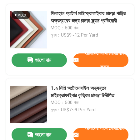
পিনহোল প্যাটার্ন মাইক্রোফাইবার চামড়া গাড়ির
অভ্যন্তরের জন্য চামড়া স্ক্র্যাচ প্রতিরোধী
MOQ：500 গজ
মূল্য：US$9~12 Per Yard
আমাদের সাথে যোগাযোগ
ভালো দাম
করুন
1.২ মিমি অটোমোবাইল অভ্যন্তর
মাইক্রোফাইবার কৃত্রিম চামড়া উদ্দীপিত
MOQ：500 গজ
মূল্য：US$7~9 Per Yard
আমাদের সাথে যোগাযোগ
ভালো দাম