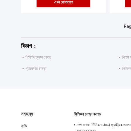
এখন যোগাযোগ
Pag
বিভাগ：
পিভিসি ফ্যাক্স লেদার
পিইউ ফ
প্যাকেজিং চামড়া
সিলিকন
সম্বন্ধে
সিলিকন চামড়া কাপড়
নাপা সোফা সিলিকন চামড়া ফ্যাব্রিক জলরো
বাড়ি
ব্যবহারের জন্য