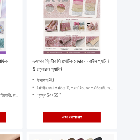
রাফিক
এক্সআর গ্লিটার সিনথেটিক লেদার ∙ ∙ রাইস প্যাটার্ন
& ফ্লোরাল প্যাটার্ন
উপাদান:PU
বৈশিষ্ট্য:ঘর্ষণ-প্রতিরোধী, প্রসারিত, জল প্রতিরোধী, জলরোধী, বায়ু প্রুফ
ধী, বায়ু প্রুফ
প্রস্থ:54/55 "
এখন যোগাযোগ