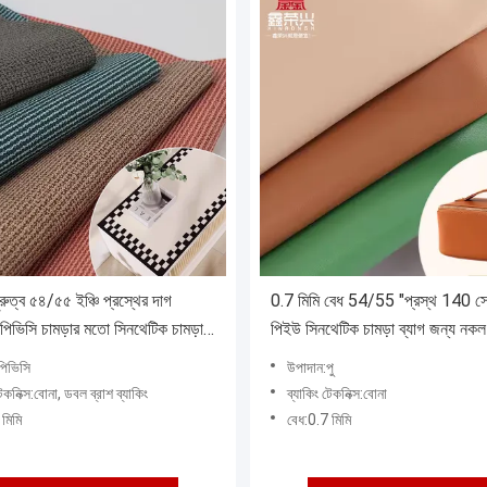
ুরুত্ব ৫৪/৫৫ ইঞ্চি প্রস্থের দাগ
0.7 মিমি বেধ 54/55 "প্রস্থ 140 সেম
 পিভিসি চামড়ার মতো সিনথেটিক চামড়ার
পিইউ সিনথেটিক চামড়া ব্যাগ জন্য নকল 
াগ, জুতা এবং আলংকারিক ব্যবহারের জন্য
মানিব্যাগ বেল্ট
পিভিসি
উপাদান:পু
টেকনিক্স:বোনা, ডবল ব্রাশ ব্যাকিং
ব্যাকিং টেকনিক্স:বোনা
 মিমি
বেধ:0.7 মিমি