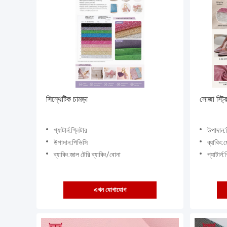
সিন্থেটিক চামড়া
সোজা স্ট্র
প্যাটার্ন:গ্লিটার
উপাদান:
উপাদান:পিভিসি
ব্যাকিং:
ব্যাকিং:জাল টেরি ব্যাকিং/বোনা
প্যাটার্ন:
এখন যোগাযোগ