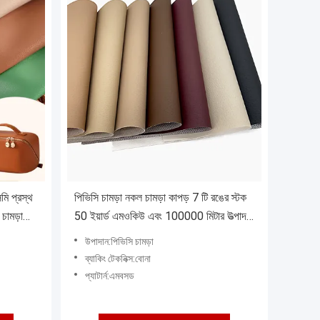
ি প্রস্থ
পিভিসি চামড়া নকল চামড়া কাপড় 7 টি রঙের স্টক
চামড়া
50 ইয়ার্ড এমওকিউ এবং 100000 মিটার উত্পাদন
ক্ষমতা
উপাদান:পিভিসি চামড়া
ব্যাকিং টেকনিক্স:বোনা
প্যাটার্ন:এমবসড