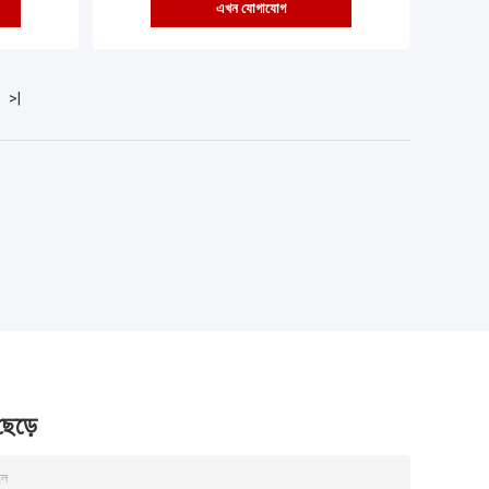
এখন যোগাযোগ
>|
3:54 AM
Good day, what product are you looking 
for?
 ছেড়ে