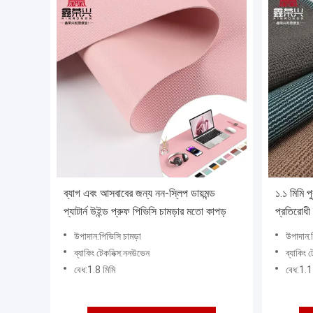
ব্যাগ এবং আসবাবের জন্য নন-স্লিপ ডায়মন্ড
১.১ মিমি প
প্যাটার্ন উইন্ড প্রুফ পিভিসি চামড়ার মতো কাপড়
প্রতিরোধী
কাপড় ব্য
উপাদান:পিভিসি চামড়া
উপাদান:
ব্যাকিং টেকনিক্স:ননউভেন
ব্যাকিং 
বেধ:1.8 মিমি
বেধ:1.1