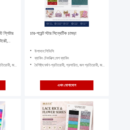
্ট গ্লিটার
চার-পয়েন্ট স্টার সিন্থেটিক চামড়া
টারেট,
ারুশিল্প
উপাদান:পিভিসি
ব্যাকিং টেকনিক্স:মেশ ব্যাকিং
ধী, বায়ু প্রুফ
বৈশিষ্ট্য:ঘর্ষণ-প্রতিরোধী, প্রসারিত, জল প্রতিরোধী, জলরোধী, বায়ু প্রুফ, ইলাস্টিক, অ্যান্টি পিল, ব্রাশযুক্ত মাম
এখন যোগাযোগ