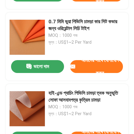
করুন
0.7 মিমি ভুয়া পিভিসি চামড়া কার সিট কভার
জন্য ওরিয়েন্টাল লিচি টাইপ
একটি বার্তা রেখে যান
MOQ：1000 গজ
আমরা শীঘ্রই আপনাকে আবার কল করব!
মূল্য：US$1~2 Per Yard
আমাদের সাথে যোগাযোগ
ভালো দাম
করুন
হাই-এন্ড প্যাচিং পিভিসি চামড়া ত্বক অনুভূতি
সোফা আসবাবপত্র কৃত্রিম চামড়া
MOQ：1000 গজ
মূল্য：US$1~2 Per Yard
আমাদের সাথে যোগাযোগ