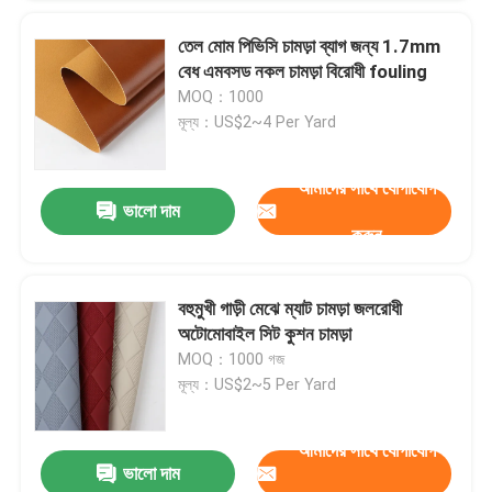
তেল মোম পিভিসি চামড়া ব্যাগ জন্য 1.7mm
বেধ এমবসড নকল চামড়া বিরোধী fouling
MOQ：1000
মূল্য：US$2~4 Per Yard
আমাদের সাথে যোগাযোগ
ভালো দাম
করুন
বহুমুখী গাড়ী মেঝে ম্যাট চামড়া জলরোধী
অটোমোবাইল সিট কুশন চামড়া
MOQ：1000 গজ
মূল্য：US$2~5 Per Yard
আমাদের সাথে যোগাযোগ
ভালো দাম