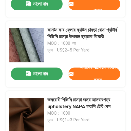
জমা দিন
ভালো দাম
করুন
কাস্টম কার ফ্লোর ম্যাটস চামড়া বোনা প্যাটার্ন
পিভিসি চামড়া উপাদান ছত্রাক বিরোধী
MOQ：1000 গজ
মূল্য：US$2~5 Per Yard
আমাদের সাথে যোগাযোগ
ভালো দাম
করুন
জলরোধী পিভিসি চামড়া জন্য আসবাবপত্র
upholstery NAPA ফরাসি টেরি বেস
MOQ：1000
মূল্য：US$1~3 Per Yard