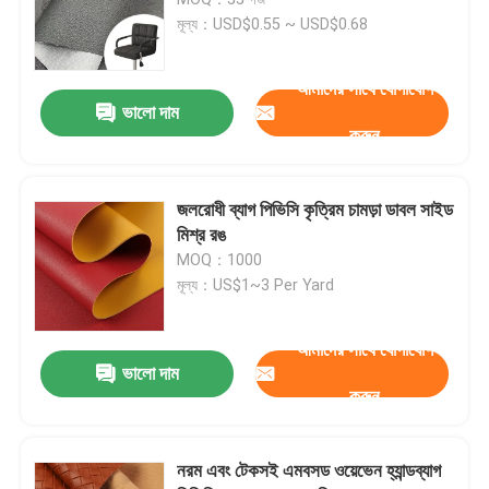
মূল্য：USD$0.55 ~ USD$0.68
প্যাকেজিং চামড়া
আমাদের সাথে যোগাযোগ
ভালো দাম
সিলিকন চামড়া কাপড়
করুন
চামড়া কাপড়
জলরোধী ব্যাগ পিভিসি কৃত্রিম চামড়া ডাবল সাইড
মিশ্র রঙ
MOQ：1000
মূল্য：US$1~3 Per Yard
আমাদের সাথে যোগাযোগ
ভালো দাম
করুন
নরম এবং টেকসই এমবসড ওয়েভেন হ্যান্ডব্যাগ