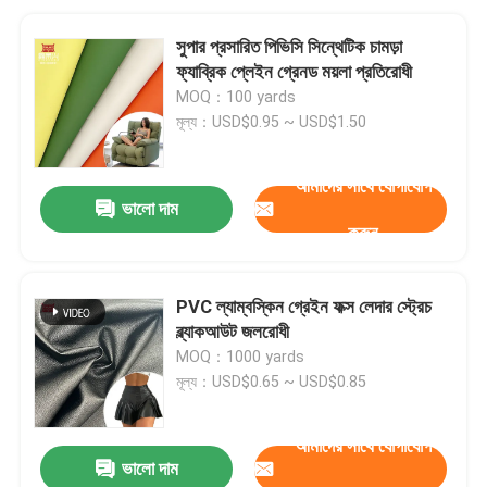
সুপার প্রসারিত পিভিসি সিন্থেটিক চামড়া
ফ্যাব্রিক প্লেইন গ্রেনড ময়লা প্রতিরোধী
MOQ：100 yards
মূল্য：USD$0.95 ~ USD$1.50
আমাদের সাথে যোগাযোগ
ভালো দাম
করুন
PVC ল্যাম্বস্কিন গ্রেইন ফক্স লেদার স্ট্রেচ
ব্ল্যাকআউট জলরোধী
MOQ：1000 yards
মূল্য：USD$0.65 ~ USD$0.85
আমাদের সাথে যোগাযোগ
ভালো দাম