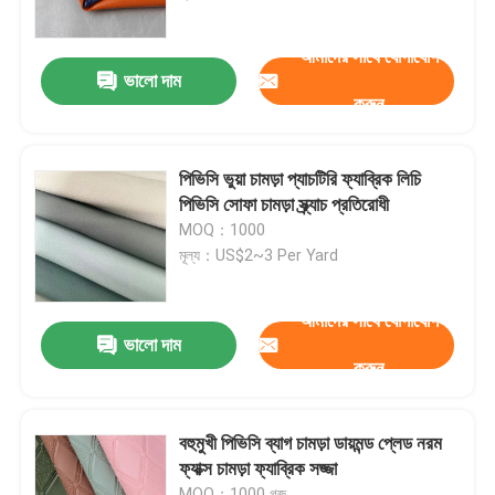
আমাদের সাথে যোগাযোগ
ভালো দাম
করুন
পিভিসি ভুয়া চামড়া প্যাচটিরি ফ্যাব্রিক লিচি
পিভিসি সোফা চামড়া স্ক্র্যাচ প্রতিরোধী
MOQ：1000
মূল্য：US$2~3 Per Yard
আমাদের সাথে যোগাযোগ
ভালো দাম
করুন
বহুমুখী পিভিসি ব্যাগ চামড়া ডায়মন্ড প্লেড নরম
ফ্যাক্স চামড়া ফ্যাব্রিক সজ্জা
MOQ：1000 গজ