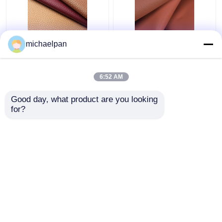
লিচি লেদার ফ্যাব্রিক 1.2 মিমি
সোফার জন্য লিচি লেদার চামড়া
michaelpan
শ্বাস প্রশ্বাসের চামড়া ফ্যাব্রিক
কাপড় জলরোধী অ্যান্টি ফাউলিং
সোফা / কুশন জন্য
6:52 AM
ভালো দাম
ভালো দাম
Good day, what product are you looking 
for?
আমাদের সাথে যোগাযোগ করুন
আমাদের সাথে যোগাযোগ করুন
আরো দেখুন
বাড়ি
আমাদের সম্পর্কে
আমাদের সাথে যোগাযোগ করুন
Desktop Site
সাইট ম্যাপ
গোপনীয়তা নীতি