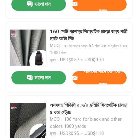
ভালো দাম
করুন
160 সেমি প্রশস্ত সিন্থেটিক চামড়া জন্য গাড়ী
ম্যাট অটো সিট
MOQ：কালো রঙের জন্য 54 গজ এবং অন্যান্য রঙের
1000 গজ
মূল্য：USD$0.57 ~ USD$0.70
আমাদের সাথে যোগাযোগ
ভালো দাম
করুন
এমবসড পিভিসি ০.৭/০.৯মিমি সিনথেটিক চামড়া
৪ ওয়ে স্ট্রেচ
MOQ：100 Yard for black and other
colors 1000 yards
মূল্য：USD$0.95 ~ USD$1.10