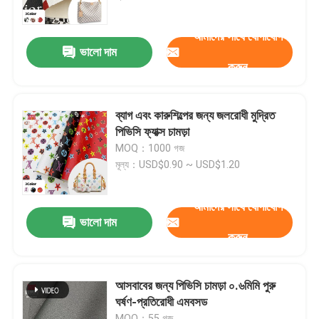
আমাদের সাথে যোগাযোগ
কারখানা ভ্রমণ
ভালো দাম
করুন
মান নিয়ন্ত্রণ
ব্যাগ এবং কারুশিল্পের জন্য জলরোধী মুদ্রিত
আমাদের সাথে যোগাযোগ করুন
পিভিসি ফ্যাক্স চামড়া
MOQ：1000 গজ
মূল্য：USD$0.90 ~ USD$1.20
উদ্ধৃতির জন্য আবেদন
আমাদের সাথে যোগাযোগ
পিভিসি ফ্যাক্স লেদার
ভালো দাম
করুন
পিইউ ফাক্স লেদার
আসবাবের জন্য পিভিসি চামড়া ০.৬মিমি পুরু
ঘর্ষণ-প্রতিরোধী এমবসড
মাইক্রোফাইবার চামড়া উপাদান
MOQ：55 গজ