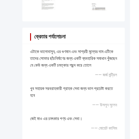
ক্রেতার পর্যালোচনা
এটাকে ভালোবাসুন, এর গুণমান এবং সাশ্রয়ী মূল্যের দাম এটিকে
তাদের সোফার ছাঁচনির্মাণের জন্য একটি ব্যবহারিক সমাধান খুঁজছেন
যে কেউ জন্য একটি চমত্কার পছন্দ করে তোলে
—— জর্জ মন্ট্রিল
খুব সহায়ক সরবরাহকারী গ্রাহক সেবা জন্য ভাল প্রচেষ্টা করতে
হবে
—— উসলুন সুলেন
জেই মাও এর চমৎকার পণ্য এবং সেবা।
—— মোয়েট কাসিম