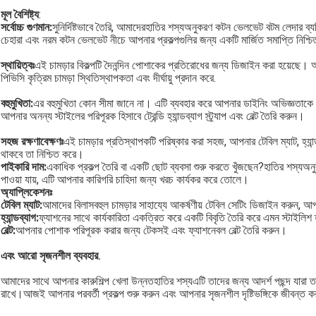
মূল বৈশিষ্ট্য
:
সর্বোচ্চ গুণমান:
সুনির্দিষ্টভাবে তৈরি, আমাদের
হাতির শস্য
অনুকরণ কটন ভেলভেট বটম লেদার ব্যত
চেহারা এবং নরম কটন ভেলভেট নীচে আপনার প্রকল্পগুলির জন্য একটি মার্জিত সমাপ্তি নিশ্
স্থায়িত্বঃ
এই চামড়ার বিকল্পটি দৈনন্দিন পোশাকের প্রতিরোধের জন্য ডিজাইন করা হয়েছে। আ
পিভিসি কৃত্রিম চামড়া স্থিতিস্থাপকতা এবং দীর্ঘায়ু প্রদান করে.
বহুমুখিতা:
এর বহুমুখিতা কোন সীমা জানে না। এটি ব্যবহার করে আপনার ডাইনিং অভিজ্ঞতাকে উ
আপনার অনন্য স্টাইলের পরিপূরক হিসাবে ট্রেন্ডি হ্যান্ডব্যাগ স্ট্র্যাপ এবং বেল্ট তৈরি করুন।
সহজ রক্ষণাবেক্ষণঃ
এই চামড়ার প্রতিস্থাপকটি পরিষ্কার করা সহজ, আপনার টেবিল ম্যাট, হ্যান
থাকবে তা নিশ্চিত করে।
পাইকারি দাম:
একাধিক প্রকল্প তৈরি বা একটি ছোট ব্যবসা শুরু করতে খুঁজছেন?
হাতির শস্য
অনু
পাওয়া যায়, এটি আপনার কারিগরি চাহিদা জন্য খরচ কার্যকর করে তোলে।
অ্যাপ্লিকেশনঃ
টেবিল ম্যাট:
আমাদের বিলাসবহুল চামড়ার সাহায্যে আকর্ষণীয় টেবিল সেটিং ডিজাইন করুন, 
হ্যান্ডব্যাগ:
ফ্যাশনের সাথে কার্যকারিতা একত্রিত করে একটি বিবৃতি তৈরি করে এমন স্টাইলিশ হ
বেল্ট:
আপনার পোশাক পরিপূরক করার জন্য টেকসই এবং ফ্যাশনেবল বেল্ট তৈরি করুন।
এবং আরো সৃজনশীল ব্যবহার
.
আমাদের সাথে আপনার কারুশিল্প খেলা উন্নত
হাতির শস্য
এটি তাদের জন্য আদর্শ পছন্দ যারা ত
রাখে।আজই আপনার পরবর্তী প্রকল্প শুরু করুন এবং আপনার সৃজনশীল দৃষ্টিভঙ্গিকে জীবন্ত ক