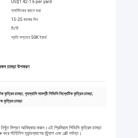
US$1.42-1.6 per yard
প্লাস্টিকের ব্যাগে ভরা
15-25 কাজের দিন
টি/টি
প্রতি সপ্তাহে 50K ইয়ার্ড
া নকল চামড়া উপকরণ
িক কৃত্রিম চামড়া
,
গৃহস্থালি সামগ্রী পিভিসি সিন্থেটিক কৃত্রিম চামড়া
,
িক কৃত্রিম চামড়া
নিখুঁত মিশ্রণ আবিষ্কার করুন।এই প্রিমিয়াম পিভিসি কৃত্রিম চামড়া
রে স্টাইলিশ হ্যান্ডব্যাগের স্ট্র্যাপ এবং বেল্ট পর্যন্ত।