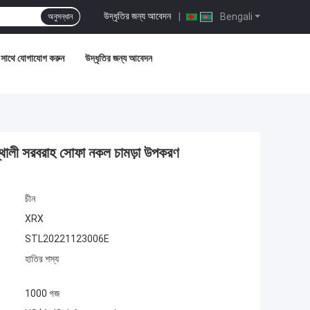
উদ্ধৃতির জন্য আবেদন
|
Bengali
অনুসন্ধান
সাথে যোগাযোগ করুন
উদ্ধৃতির জন্য আবেদন
ৃহস্থালী সরবরাহ সোফা নকল চামড়া উপকরণ
চীন
XRX
STL20221123006E
হাতির শস্য
1000 গজ