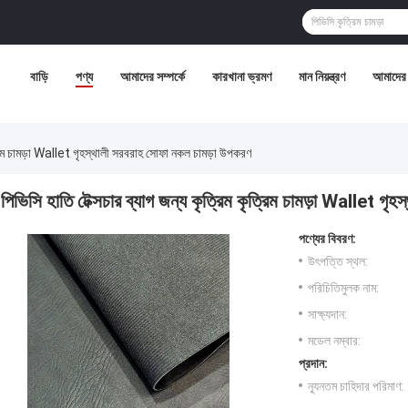
বাড়ি
পণ্য
আমাদের সম্পর্কে
কারখানা ভ্রমণ
মান নিয়ন্ত্রণ
আমাদের 
ত্রিম চামড়া Wallet গৃহস্থালী সরবরাহ সোফা নকল চামড়া উপকরণ
পিভিসি হাতি টেক্সচার ব্যাগ জন্য কৃত্রিম কৃত্রিম চামড়া Wallet গ
পণ্যের বিবরণ:
উৎপত্তি স্থল:
পরিচিতিমুলক নাম:
সাক্ষ্যদান:
মডেল নম্বার:
প্রদান:
ন্যূনতম চাহিদার পরিমাণ: