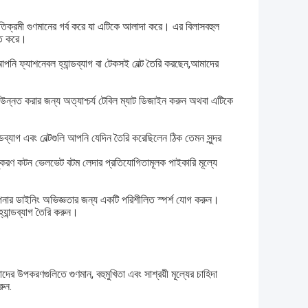
িক্রমী গুণমানের গর্ব করে যা এটিকে আলাদা করে। এর বিলাসবহুল
চিত করে।
পনি ফ্যাশনেবল হ্যান্ডব্যাগ বা টেকসই বেল্ট তৈরি করছেন,আমাদের
ন্নত করার জন্য অত্যাশ্চর্য টেবিল ম্যাট ডিজাইন করুন অথবা এটিকে
্ডব্যাগ এবং বেল্টগুলি আপনি যেদিন তৈরি করেছিলেন ঠিক তেমন সুন্দর
করণ কটন ভেলভেট বটম লেদার প্রতিযোগিতামূলক পাইকারি মূল্যে
আপনার ডাইনিং অভিজ্ঞতার জন্য একটি পরিশীলিত স্পর্শ যোগ করুন।
্যান্ডব্যাগ তৈরি করুন।
াদের উপকরণগুলিতে গুণমান, বহুমুখিতা এবং সাশ্রয়ী মূল্যের চাহিদা
রুন.