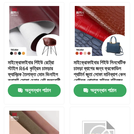
মাইক্রোফাইবার পিইউ রেট্রো
মাইক্রোফাইবার পিইউ সিনথেটিক
স্টাইল R64 কৃত্রিম চামড়ার
চামড়া ব্যাগের জন্য ক্রকোডিল
ফ্যাব্রিক তৈলাক্ত মোম ভিনাইল
প্যাটার্ন জুতা সোফা মানিব্যাগ কেস
ক্রাফট সোফা চেয়ার বেল্ট জলরোধী
নোটবুক পোশাক ফুটবল বহিরঙ্গন
স্ট্রেচ ব্যাগগুলির জন্য
ব্যবহার
অনুসন্ধান পাঠান
অনুসন্ধান পাঠান
বাড়ি
পণ্য
আমাদের সম্পর্কে