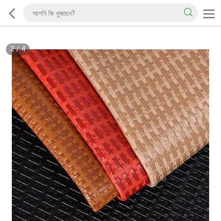
2
/
4