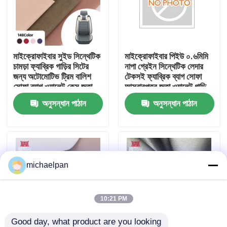
কারখানা ভ্রমণ
মাইক্রোফাইবার সুইড সিন্থেটিক
মাইক্রোফাইবার পিইউ ০.৬মিমি
মান নিয়ন্ত্রণ
চামড়া ফ্যাব্রিক গাড়ির সিটের
নাপা গ্রেইন সিন্থেটিক লেদার
জন্য অটোমোটিভ ট্রিম বালিশ
টেকসই ফ্যাব্রিক ব্যাগ সোফা
সোফা ব্যাগ ওয়ালেট কেস জুতা-
আসবাবপত্র জুতা ওয়ালেট গাড়ি
আমাদের সাথে যোগাযোগ করুন
আলংকারের জন্য বহুমুখী
আলংকারিক ক্রাফট আউটডোর
অনুসন্ধান পাঠান
অনুসন্ধান পাঠান
উদ্ধৃতির জন্য আবেদন
পিভিসি ফ্যাক্স লেদার
michaelpan
পিইউ ফাক্স লেদার
10:21 PM
মাইক্রোফাইবার চামড়া উপাদান
Good day, what product are you looking 