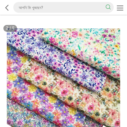
2
/
5