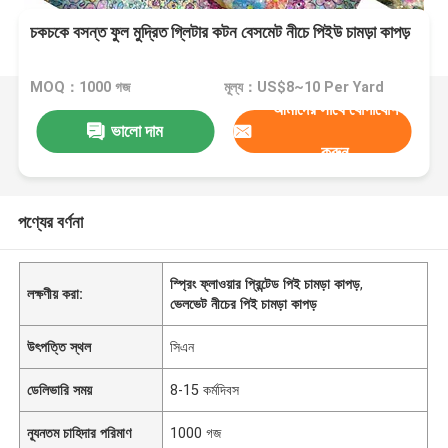
চকচকে বসন্ত ফুল মুদ্রিত গ্লিটার কটন বেসমেট নীচে পিইউ চামড়া কাপড়
MOQ：1000 গজ
মূল্য：US$8~10 Per Yard
আমাদের সাথে যোগাযোগ
ভালো দাম
করুন
পণ্যের বর্ণনা
স্প্রিং ফ্লাওয়ার প্রিন্টেড পিই চামড়া কাপড়
,
লক্ষণীয় করা:
ভেলভেট নীচের পিই চামড়া কাপড়
উৎপত্তি স্থল
সিএন
ডেলিভারি সময়
8-15 কর্মদিবস
ন্যূনতম চাহিদার পরিমাণ
1000 গজ