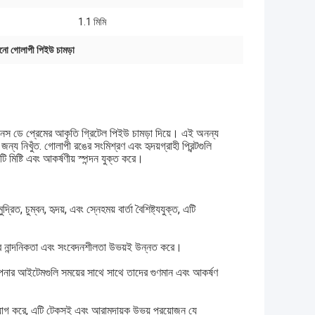
1.1 মিমি
নো গোলাপী পিইউ চামড়া
্টাইনস ডে প্রেমের আকৃতি গ্রিটেল পিইউ চামড়া দিয়ে। এই অনন্য
জন্য নিখুঁত. গোলাপী রঙের সংমিশ্রণ এবং হৃদয়গ্রাহী প্রিন্টগুলি
মিষ্টি এবং আকর্ষণীয় স্পন্দন যুক্ত করে।
িত, চুম্বন, হৃদয়, এবং স্নেহময় বার্তা বৈশিষ্ট্যযুক্ত, এটি
ষ্টির নান্দনিকতা এবং সংবেদনশীলতা উভয়ই উন্নত করে।
 আপনার আইটেমগুলি সময়ের সাথে সাথে তাদের গুণমান এবং আকর্ষণ
যোগ করে, এটি টেকসই এবং আরামদায়ক উভয় প্রয়োজন যে