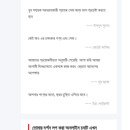
খুব সহায়ক সরবরাহকারী গ্রাহক সেবা জন্য ভাল প্রচেষ্টা করতে
হবে
—— উসলুন সুলেন
জেই মাও এর চমৎকার পণ্য এবং সেবা।
—— মোয়েট কাসিম
আমাদের প্রয়োজনীয়তা অনুযায়ী পেয়েছি. আশা করি আমরা
আগামী দিনগুলোতে একসঙ্গে কাজ করব. ক্রেতা আদেশের
অপেক্ষায়
—— সুম ব্রহ্মা
আপনার পণ্যের মতো, ক্রয় চুক্তি এগিয়ে যাবে।
—— ইয়া পেট্রোস্ট
তোমার দর্শন লগ করা অনলাইন চ্যাট এখন