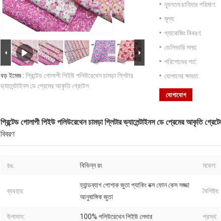
ন্যূনতম চাহিদার পরিমাণ:
মূল্য:
প্যাকেজিং বিবরণ:
ডেলিভারি সময়:
পরিশোধের শর্ত:
বড় ইমেজ :
প্রিন্টেড গোলাপী পিইউ পলিউরেথেন চামড়া গ্লিটার
যোগানের ক্ষমতা:
ভ্যালেন্টাইনস ডে প্রেমের আকৃতি গ্রেটেল
যোগাযোগ
প্রিন্টেড গোলাপী পিইউ পলিউরেথেন চামড়া গ্লিটার ভ্যালেন্টাইনস ডে প্রেমের আকৃতি গ্রেটে
বিবরণ
রঙ:
বিভিন্ন রং
মডেল:
হ্যান্ডব্যাগ পোশাক জুতা প্যাকিং বক্স ফোন কেস সজ্জা
ব্যবহার:
বৈশিষ্ট্য:
আনুষাঙ্গিক জুতা
উপাদান:
100% পলিউরেথেন পিইউ লেদার
প্রস্থ: