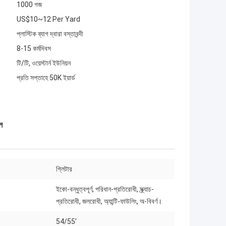
1000 গজ
US$10~12 Per Yard
প্লাস্টিক ব্যাগ দ্বারা বস্তাবন্দী
8-15 কর্মদিবস
টি/টি, ওয়েস্টার্ন ইউনিয়ন
প্রতি সপ্তাহে 50K ইয়ার্ড
ল
গ্লিটার
ইকো-বন্ধুত্বপূর্ণ, পরিধান-প্রতিরোধী, স্ক্র্যাচ-
প্রতিরোধী, জলরোধী, অ্যান্টি-ফাউলিং, অ-বিবর্ণ।
54/55'