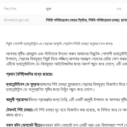
পিছন দিক:
তুলা
বেধ:
বিশেষভাবে তুলে ধরা:
পিইউ পলিউরেথেন লেদার গ্লিটার
,
পিইউ পলিউরেথেন চামড়া
,
ছাপা
প্রিন্ট গোলাপী ভ্যালেন্টাইন্স ডে প্রেমের আকৃতি গ্রেটেল পিইউ চামড়া অনুকরণ তল কাপড়
আপনার সৃষ্টির রোম্যান্স এবং স্টাইলকে উন্নত করুন আমাদের প্রিন্টেড গোলাপী ভ্যালেন
উপাদান, প্রেমের থিমযুক্ত প্রিন্ট দিয়ে সজ্জিত,আপনার প্রকল্পে স্নেহের ছোঁয়া যোগ করার 
এটিকে ভ্যালেন্টাইনস ডে-থিমযুক্ত আইটেমগুলির জন্য আদর্শ পছন্দ করে তোলে, এটি একটি 
প্রধান বৈশিষ্ট্যগুলির মধ্যে রয়েছেঃ
ভ্যালেন্টাইনস ডে মুদ্রণঃ
আমাদের পিই চামড়া সুন্দরভাবে প্রেমের থিমযুক্ত ডিজাইন দিয়ে মুদ্র
ভ্যালেন্টাইন্স ডে অনুপ্রাণিত সৃষ্টির জন্য নিখুঁত পছন্দ করে তোলে।
বহুমুখী প্রয়োগঃ
বিভিন্ন প্রজেক্টের জন্য তৈরি, এটি একটি বহুমুখী উপাদান যা আপনার সৃ
টেকসই পিই চামড়া:
এই পিই চামড়া দৃঢ় হতে ডিজাইন করা হয়েছে, যা নিশ্চিত করে যে
বজায় রাখে।
নকল কটন ভেলভেট নীচেঃ
অনুকরণ কটন বেসমেট তল একটি নরম এবং বিলাসবহুল স্পর্শ 