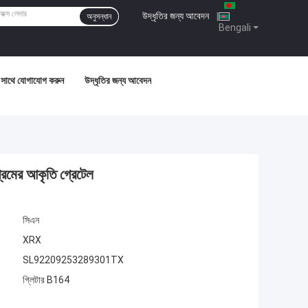
উদ্ধৃতির জন্য আবেদন
|
অনুসন্ধান
Bengali
সাথে যোগাযোগ করুন
উদ্ধৃতির জন্য আবেদন
্রেমের আকৃতি গ্রেটেল
সিএন
XRX
SL92209253289301TX
গ্লিটার B164