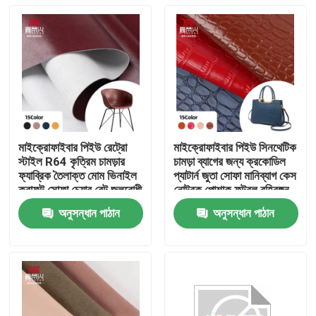
মাইক্রোফাইবার পিইউ রেট্রো
মাইক্রোফাইবার পিইউ সিনথেটিক
স্টাইল R64 কৃত্রিম চামড়ার
চামড়া ব্যাগের জন্য ক্রকোডিল
ফ্যাব্রিক তৈলাক্ত মোম ভিনাইল
প্যাটার্ন জুতা সোফা মানিব্যাগ কেস
ক্রাফট সোফা চেয়ার বেল্ট জলরোধী
নোটবুক পোশাক ফুটবল বহিরঙ্গন
স্ট্রেচ ব্যাগগুলির জন্য
ব্যবহার
অনুসন্ধান পাঠান
অনুসন্ধান পাঠান
বাড়ি
পণ্য
আমাদের সম্পর্কে