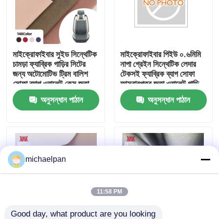
কারখানা ভ্রমণ
মাইক্রোফাইবার সুইড সিন্থেটিক
মাইক্রোফাইবার পিইউ ০.৬মিমি
মান নিয়ন্ত্রণ
চামড়া ফ্যাব্রিক গাড়ির সিটের
নাপা গ্রেইন সিন্থেটিক লেদার
জন্য অটোমোটিভ ট্রিম বালিশ
টেকসই ফ্যাব্রিক ব্যাগ সোফা
সোফা ব্যাগ ওয়ালেট কেস জুতা-
আসবাবপত্র জুতা ওয়ালেট গাড়ি
আমাদের সাথে যোগাযোগ করুন
আলংকারের জন্য বহুমুখী
আলংকারিক ক্রাফট আউটডোর
অনুসন্ধান পাঠান
অনুসন্ধান পাঠান
উদ্ধৃতির জন্য আবেদন
পিভিসি ফ্যাক্স লেদার
michaelpan
পিইউ ফাক্স লেদার
11:58 PM
মাইক্রোফাইবার চামড়া উপাদান
Good day, what product are you looking 