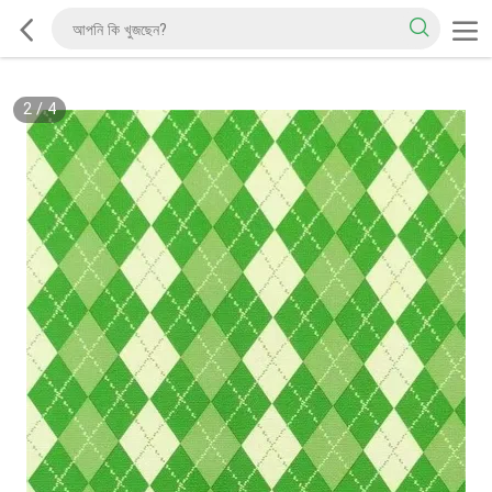
2
/
4