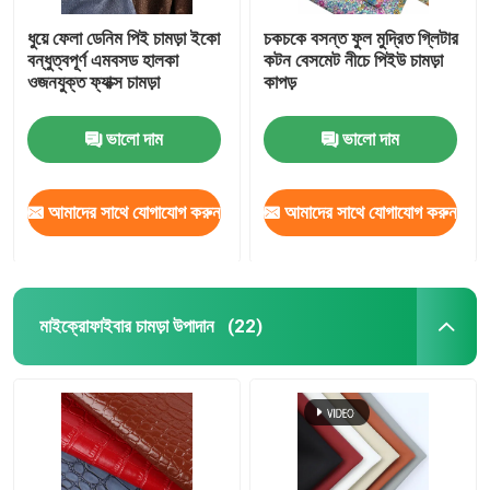
ধুয়ে ফেলা ডেনিম পিই চামড়া ইকো
চকচকে বসন্ত ফুল মুদ্রিত গ্লিটার
বন্ধুত্বপূর্ণ এমবসড হালকা
কটন বেসমেট নীচে পিইউ চামড়া
ওজনযুক্ত ফ্যাক্স চামড়া
কাপড়
ভালো দাম
ভালো দাম
আমাদের সাথে যোগাযোগ করুন
আমাদের সাথে যোগাযোগ করুন
মাইক্রোফাইবার চামড়া উপাদান
(22)