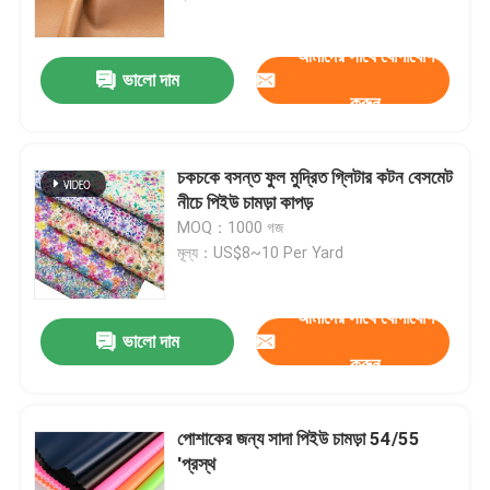
আমাদের সাথে যোগাযোগ
কারখানা ভ্রমণ
ভালো দাম
করুন
মান নিয়ন্ত্রণ
চকচকে বসন্ত ফুল মুদ্রিত গ্লিটার কটন বেসমেট
আমাদের সাথে যোগাযোগ করুন
নীচে পিইউ চামড়া কাপড়
MOQ：1000 গজ
মূল্য：US$8~10 Per Yard
উদ্ধৃতির জন্য আবেদন
আমাদের সাথে যোগাযোগ
পিভিসি ফ্যাক্স লেদার
ভালো দাম
করুন
পিইউ ফাক্স লেদার
পোশাকের জন্য সাদা পিইউ চামড়া 54/55
'প্রস্থ
মাইক্রোফাইবার চামড়া উপাদান