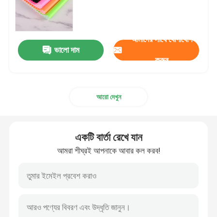
প্যাকেজিং চামড়া
আমাদের সাথে যোগাযোগ
ভালো দাম
সিলিকন চামড়া কাপড়
করুন
চামড়া কাপড়
আরো দেখুন
একটি বার্তা রেখে যান
আমরা শীঘ্রই আপনাকে আবার কল করব!