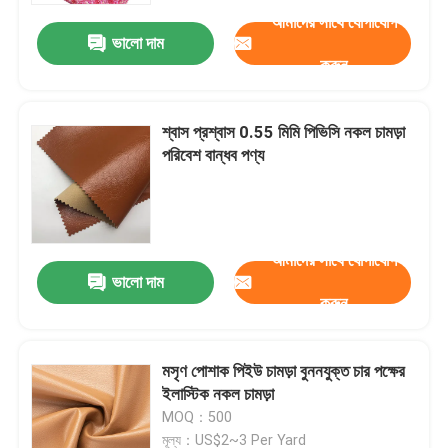
আমাদের সাথে যোগাযোগ
ভালো দাম
করুন
শ্বাস প্রশ্বাস 0.55 মিমি পিভিসি নকল চামড়া
পরিবেশ বান্ধব পণ্য
আমাদের সাথে যোগাযোগ
ভালো দাম
করুন
বাড়ি
মসৃণ পোশাক পিইউ চামড়া বুননযুক্ত চার পক্ষের
পণ্য
ইলাস্টিক নকল চামড়া
MOQ：500
আমাদের সম্পর্কে
মূল্য：US$2~3 Per Yard