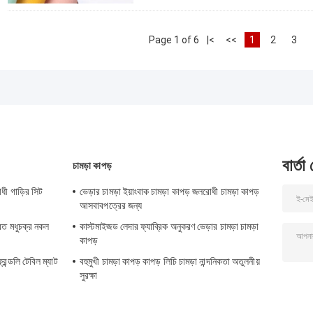
Page 1 of 6
|<
<<
1
2
3
বার্তা
চামড়া কাপড়
ধী গাড়ির সিট
ভেড়ার চামড়া ইয়াংবাক চামড়া কাপড় জলরোধী চামড়া কাপড়
আসবাবপত্রের জন্য
্রিত মধুচক্র নকল
কাস্টমাইজড লেদার ফ্যাব্রিক অনুকরণ ভেড়ার চামড়া চামড়া
কাপড়
েন্ডলি টেবিল ম্যাট
বহুমুখী চামড়া কাপড় কাপড় লিচি চামড়া নান্দনিকতা অতুলনীয়
সুরক্ষা