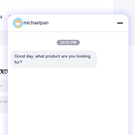
4
5
6
>>
>|
michaelpan
10:51 PM
Good day, what product are you looking 
for?
 ছেড়ে