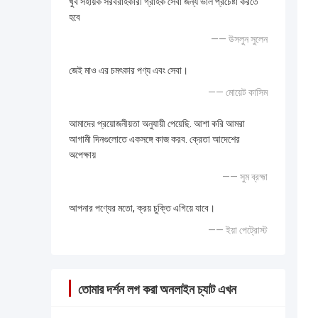
খুব সহায়ক সরবরাহকারী গ্রাহক সেবা জন্য ভাল প্রচেষ্টা করতে
হবে
—— উসলুন সুলেন
জেই মাও এর চমৎকার পণ্য এবং সেবা।
—— মোয়েট কাসিম
আমাদের প্রয়োজনীয়তা অনুযায়ী পেয়েছি. আশা করি আমরা
আগামী দিনগুলোতে একসঙ্গে কাজ করব. ক্রেতা আদেশের
অপেক্ষায়
—— সুম ব্রহ্মা
আপনার পণ্যের মতো, ক্রয় চুক্তি এগিয়ে যাবে।
—— ইয়া পেট্রোস্ট
তোমার দর্শন লগ করা অনলাইন চ্যাট এখন